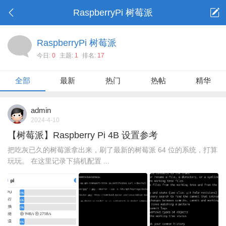
RaspberryPi 树莓派
RaspberryPi 树莓派
今日:
0
主题:
1
排名:
17
全部
最新
热门
热帖
精华
admin
2024-4-10
【树莓派】Raspberry Pi 4B 设置参考
把吃灰已久的树莓派拿出来，刷了最新的树莓派 64 位的系统，打算
玩玩。 在这里记录下搞机配置 ...