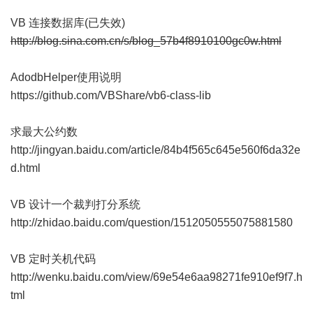
VB 连接数据库(已失效)
http://blog.sina.com.cn/s/blog_57b4f8910100gc0w.html
AdodbHelper使用说明
https://github.com/VBShare/vb6-class-lib
求最大公约数
http://jingyan.baidu.com/article/84b4f565c645e560f6da32e
d.html
VB 设计一个裁判打分系统
http://zhidao.baidu.com/question/1512050555075881580
VB 定时关机代码
http://wenku.baidu.com/view/69e54e6aa98271fe910ef9f7.h
tml