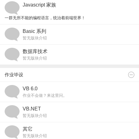
Javascript 家族
官网
一群无所不能的编程语言，统治着前端世界！
Node.js
：⚡️ 服务器端的 JavaScript，让你轻松构建高性能应用！
Basic 系列
官网
TypeScript
： JavaScript 的超集，让你的代码更健壮、更易于维护！
官网
暂无版块介绍
更多成员
：React、Vue、Angular、jQuery... 无数框架和库，助你开发各种精彩应用！
数据库技术
暂无版块介绍
作业毕设
VB 6.0
作业不会做？来这里问。
VB.NET
暂无版块介绍
其它
暂无版块介绍